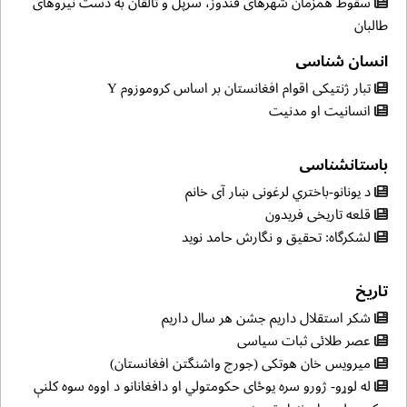
سقوط همزمان شهرهای قندوز، سرپل و تالقان به دست نیروهای
طالبان
انسان شناسی
تبار ژنتیکی اقوام افغانستان بر اساس کروموزوم Y
انسانیت او مدنیت
باستانشناسی
د یونانو-باختري لرغونی ښار آی خانم
قلعه تاریخی فریدون
لشکرگاه: تحقیق و نگارش حامد نوید
تاریخ
شکر استقلال داریم جشن هر سال داریم
عصر طلائی ثبات سیاسی
میرویس خان هوتکی (جورج واشنگتن افغانستان)
له لوړو- ژورو سره یوځای حکومتولي او دافغانانو د اووه سوه کلنې