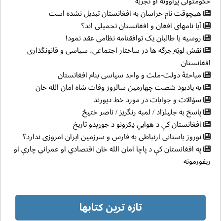
حکومتولی پړاوونه او تجربه
هیچوقت نام خراسان به افغانستان تبدیل نشده است
آیا نامهای افغان و افغانستان تحمیلی اند؟
روسیه با طالبان یک توافقنامه نظامی عقد نمود!
نقش لويَه ِجرگه ها در ساختار اجتماعی، سياسی و قانونگذاری
افغانستان
مباحثهٔ دولت-ملت و واحد سیاسی بنام افغانستان
به یادبود شصت چهارمین سالروز وفات شاه امان الله خان
سؤالات و جوابات در مورد خط دیورند
پاسخ به جلیلزاد / لمبه رنگریز / ناصر ختیځ
افغانستان کې د هوایي ډګرونو د جوړېدو تاریخ
نوروز باستانی ارتباطی به فارس و سرزمین ایران امروزی ندارد؟
په افغانستان کې د پاچا امان الله خان اقتصادي او عمراني چارې او
ریفورمونه
تازه ترین کتابها