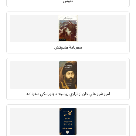
نفوس
سفرنامۀ هندوکش
امیر شیر علي خان او تزاري روسیه: د یاورسکي سفرنامه