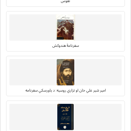
نفوس
سفرنامۀ هندوکش
امیر شیر علي خان او تزاري روسیه: د یاورسکي سفرنامه