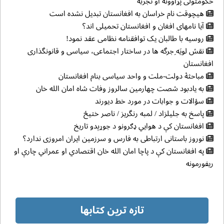
حکومتولی پړاوونه او تجربه
هیچوقت نام خراسان به افغانستان تبدیل نشده است
آیا نامهای افغان و افغانستان تحمیلی اند؟
روسیه با طالبان یک توافقنامه نظامی عقد نمود!
نقش لويَه ِجرگه ها در ساختار اجتماعی، سياسی و قانونگذاری
افغانستان
مباحثهٔ دولت-ملت و واحد سیاسی بنام افغانستان
به یادبود شصت چهارمین سالروز وفات شاه امان الله خان
سؤالات و جوابات در مورد خط دیورند
پاسخ به جلیلزاد / لمبه رنگریز / ناصر ختیځ
افغانستان کې د هوایي ډګرونو د جوړېدو تاریخ
نوروز باستانی ارتباطی به فارس و سرزمین ایران امروزی ندارد؟
په افغانستان کې د پاچا امان الله خان اقتصادي او عمراني چارې او
ریفورمونه
تازه ترین کتابها