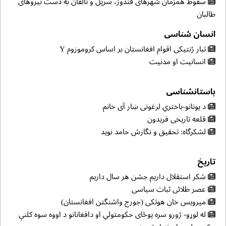
سقوط همزمان شهرهای قندوز، سرپل و تالقان به دست نیروهای
طالبان
انسان شناسی
تبار ژنتیکی اقوام افغانستان بر اساس کروموزوم Y
انسانیت او مدنیت
باستانشناسی
د یونانو-باختري لرغونی ښار آی خانم
قلعه تاریخی فریدون
لشکرگاه: تحقیق و نگارش حامد نوید
تاریخ
شکر استقلال داریم جشن هر سال داریم
عصر طلائی ثبات سیاسی
میرویس خان هوتکی (جورج واشنگتن افغانستان)
له لوړو- ژورو سره یوځای حکومتولي او دافغانانو د اووه سوه کلنې