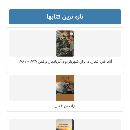
تازه ترین کتابها
آزاد خان افغان: د ایران شهریار او د آذربایجان واکمن ۱۷۴۷– ۱۷۸۱
آزادخان افغان