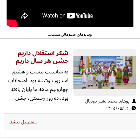
ویدیوهای معلوماتی بیشتر...
شکر استقلال داریم
جشن هر سال داریم
به مناسبت بیست و هشتم
اسدروز دوشنبه بود. امتحانات
چهارونیم ماهه ما پایان یافته
بود؛ ده روز رخصتی، جشن
پوهاند محمد بشير دوديال
استقلال و بعد از جشن دوباره
۱۴۰۵/۰۵/۱۲
شروع درسها. نگران صنف ما
تفصیل بیشتر...
در آن روز برای ما این مژده را
داد. ما خوشحال شدیم. معلم