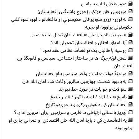
عصر طلائی ثبات سیاسی
میرویس خان هوتکی (جورج واشنگتن افغانستان)
له لوړو- ژورو سره یوځای حکومتولي او دافغانانو د اووه سوه کلنې
حکومتولی پړاوونه او تجربه
هیچوقت نام خراسان به افغانستان تبدیل نشده است
آیا نامهای افغان و افغانستان تحمیلی اند؟
روسیه با طالبان یک توافقنامه نظامی عقد نمود!
نقش لويَه ِجرگه ها در ساختار اجتماعی، سياسی و قانونگذاری
افغانستان
مباحثهٔ دولت-ملت و واحد سیاسی بنام افغانستان
به یادبود شصت چهارمین سالروز وفات شاه امان الله خان
سؤالات و جوابات در مورد خط دیورند
پاسخ به جلیلزاد / لمبه رنگریز / ناصر ختیځ
افغانستان کې د هوایي ډګرونو د جوړېدو تاریخ
نوروز باستانی ارتباطی به فارس و سرزمین ایران امروزی ندارد؟
په افغانستان کې د پاچا امان الله خان اقتصادي او عمراني چارې او
ریفورمونه