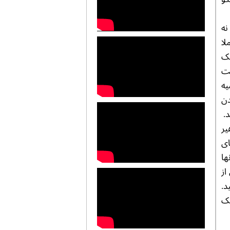
نه
لا
یک
یت
یه
دن
د.
 جماهیر
ای
ها
از
سال ۲۰۲۱ فرا رسید.
یک