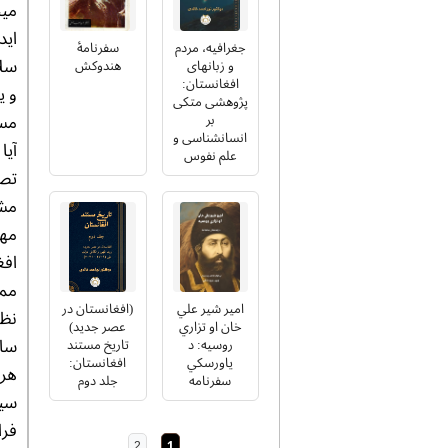
میج
اید
جغرافیه، مردم
سفرنامۀ
سلا
و زبانهای
هندوکش
افغانستان:
و ی
پژوهشی متکی
مسک
بر
انسانشناسی و
آیا
علم نفوس
تصو
مشا
مهم
افغ
ممک
امیر شیر علي
(افغانستان در
نظم
خان او تزاري
عصر جدید)
سا
روسیه: د
تاریخ مستند
یاورسکي
افغانستان:
هر 
سفرنامه
جلد دوم
سیا
فرا
2
1