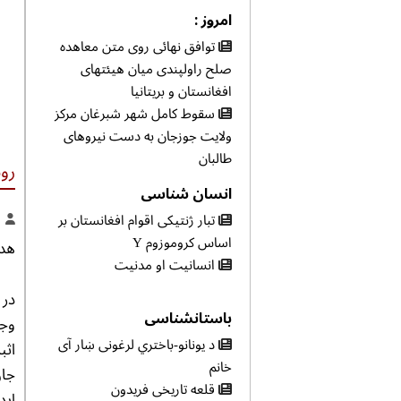
امروز :
توافق نهائی روی متن معاهده
صلح راولپندی میان هیئتهای
افغانستان و بریتانیا
سقوط کامل شهر شبرغان مرکز
ولایت جوزجان به دست نیروهای
طالبان
روس
انسان شناسی
تبار ژنتیکی اقوام افغانستان بر
اساس کروموزوم Y
هدف
انسانیت او مدنیت
در 
باستانشناسی
وجو
د یونانو-باختري لرغونی ښار آی
خانم
جان
قلعه تاریخی فریدون
اید