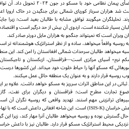
امضأی پیمان نظامی خود با مسکو در جون ۲۰۲۴ تحویل داد. آ
ث شد هزاران سرباز کوریای شمالی برای جنگیدن در خاک اروپا اعز
د. تحلیلگران میگویند توافق مشابه با طالبان بعید است؛ زیرا جایگ
بان بسیار شکننده است، اردوی آن بیش از حد درگیر است و اقتصا
ن ویران است که نمیتواند جنگجو به هزاران مایل دورتر صادر کند.
ه روسیه واقعاً میخواهد، ساده و از نظر استراتژیک هوشمندانه تر اس
یه میخواهد طالبان سرحدات شمالی افغانستان را امن کند. این منط
م نرم» آسیای مرکزی است—قزاقستان، ازبکستان و تاجیکستا
رهائی که مسکو آنها را حیاط خلوت خود میداند. این کشورها درست 
ب روسیه قرار دارند و به عنوان یک منطقه حائل عمل میکنند.
ثباتی در این مناطق اثرات سرریز به مسکو خواهد داشت. علاوه بر ای
ضوع تجارت مطرح است؛ قزاقستان و دیگران برای نفت، گاز 
رهای ترانزیتی مهم استند. تهدید واقعی که روسیه نگران آن اس
داعش خراسان (ISIS-K) است. این شاخه افغانی داعش است که با ته
حال گسترش بوده و روسیه میخواهد طالبان آنرا مهار کند، زیرا این گر
نزدیکی محیط استراتژیک مسکو قرار دارد. طالبان نیز با داعش خراس