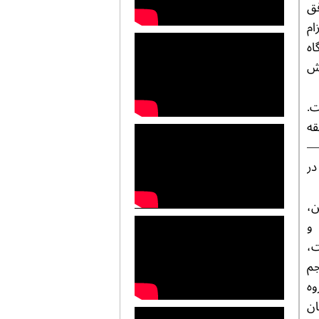
ن توافق
ام
اه
دش
ت.
قه
ن—
در
ن،
و
ت،
اجم
وه
ان