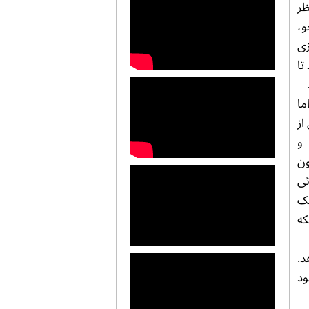
ظر
و،
زی
تا
ما
از
 و
ون
ئی
یک
که
د.
ود