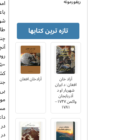
ریفورمونه
باع
شون
طال
تازه ترین کتابها
چنا
آنچ
روس
«شک
کشو
آزاد خان
آزادخان افغان
جنو
افغان: د ایران
بی 
شهریار او د
آذربایجان
مو
واکمن ۱۷۴۷–
۱۷۸۱
مسی
در 
در 