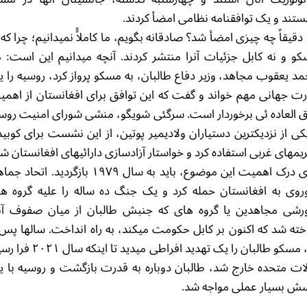
تند و یک توافقنامه نظامی امضأ کردند.
 دقیقاً چه چیزی امضأ شد؟ صادقانه بگویم، ما کاملاًً نمیدانیم؛ چرا که 
و و نه کابل جزئیات آنرا منتشر کردند. آنچه میدانیم این است: م
د یعقوب مجاهد، وزیر دفاع طالبان، به مسکو پرواز کرد، روسیه را 
ت جهانی مهم خواند و گفت که این توافق برای افغانستان از اهم
 العاده ئی برخوردار است. سرگئی شویگو، منشی شورای امنیت روس
کی از نزدیکترین دستیاران ولادیمیر پوتین، از این نشست برای کوبی
یمهای غربی استفاده کرد و خواستار آزادسازی دارائیهای افغانستان ش
برای درک اهمیت این موضوع، باید به سال ۱۹۷۹ بازگردید. اتحاد
وی به افغانستان حمله کرد و یک جنگ ده ساله را علیه گروه ه
شی مجاهدین یا گروه های که جنبش طالبان از میان صفوف آن
ته شد که اکنون بر کابل حکومت میکند، به راه انداخت. سالها پس 
آن، مسکو طالبان را یک تهدید افراطی میدید تا اینکه 
لات متحده خارج شد، طالبان دوباره به قدرت بازگشت و روسیه با 
ش بسیار عملی مواجه شد.