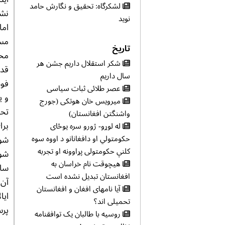
لشکرگاه: تحقیق و نگارش حامد
نشس
نوید
اما
مسک
تاریخ
محم
شکر استقلال داریم جشن هر
قدر
سال داریم
فوق
عصر طلائی ثبات سیاسی
و ی
میرویس خان هوتکی (جورج
تحر
واشنگتن افغانستان)
له لوړو- ژورو سره یوځای
حکومتولي او دافغانانو د اووه سوه
شور
کلنې حکومتولی پړاوونه او تجربه
شور
هیچوقت نام خراسان به
ساخ
افغانستان تبدیل نشده است
آیا نامهای افغان و افغانستان
ایا
تحمیلی اند؟
پرس
روسیه با طالبان یک توافقنامه