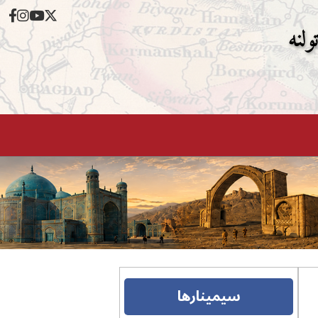
ولنه
سیمینارها