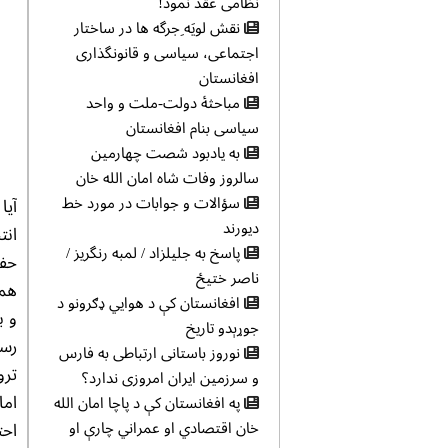
نظامی عقد نمود!
نقش لويَه ِجرگه ها در ساختار
اجتماعی، سياسی و قانونگذاری
افغانستان
مباحثهٔ دولت-ملت و واحد
سیاسی بنام افغانستان
به یادبود شصت چهارمین
سالروز وفات شاه امان الله خان
سؤالات و جوابات در مورد خط
آیا
دیورند
انت
پاسخ به جلیلزاد / لمبه رنگریز /
حفظ
ناصر ختیځ
افغانستان کې د هوایي ډګرونو د
و ب
جوړېدو تاریخ
رس
نوروز باستانی ارتباطی به فارس
ترو
و سرزمین ایران امروزی ندارد؟
اما
په افغانستان کې د پاچا امان الله
خان اقتصادي او عمراني چارې او
احت