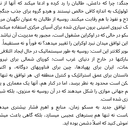
نگد؛ چرا که داعش، طالبان را رد کرده و ادعا میکند که آنها از ن
ئولوژیک به اندازه کافی خالص نیستند و هردو گروه برای جذب جنگج
ح و نفوذ با هم رقابت میکنند. روسیه از طالبان به عنوان نگهبان مر
ک نیروی امنیتی برون سپاری شده برای آسیای مرکزی استفاده میکند 
و در حالی که در اوکراین مشغول است، مجبور به مدیریت آن نباشد.
 این توافق میدان نبرد اوکراین را تغییر میدهد؟ نه فوراً و نه مستقیماً. ا
یر کلانتر این است: روسیه به طور سیستماتیک در حال ایجاد ائتلافی 
رکتها در خارج از دنیای غرب است؛ کوریای شمالی برای نیرو
ات، ایران برای پهپادها، چین برای فناوریهای دوگانه، و اکن
انستان برای عمق استراتژیک و کنترل منطقه ای. هر توافق به تنها
ن است محدود به نظر برسد، اما در کنار هم، آنها یک معماری و 
 جهانی موازی را شکل میدهند که در آن روسیه نه منزوی، بلکه شب
زی شده است.
توافق جدید به مسکو زمان، منابع و اهرم فشار بیشتری میده
ست نه تنها هم بسترهای عجیبی میسازد، بلکه گاهی باعث میش
موش کنید که اصلاً دشمن بوده اید.