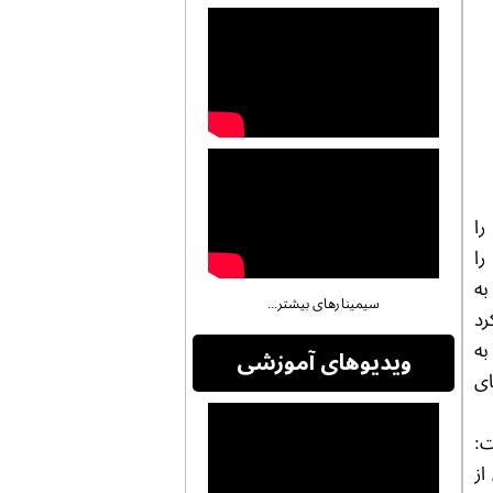
را
را
به
سیمینارهای بیشتر...
سمی کرد
به
ویدیوهای آموزشی
ی
ت:
از