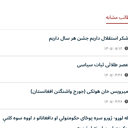
الب مشابه
کر استقلال داریم جشن هر سال داریم
۱۴۰۵/۰۵/۱۲
صر طلائی ثبات سیاسی
۱۴۰۵/۰۴/۲۶
یرویس خان هوتکی (جورج واشنگتن افغانستان)
۱۴۰۵/۰۴/۲۶
ه لوړو- ژورو سره یوځای حکومتولي او دافغانانو د اووه سوه کلنې