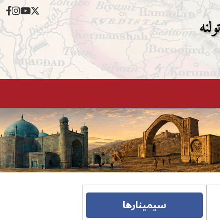
ولنه
سیمینارها