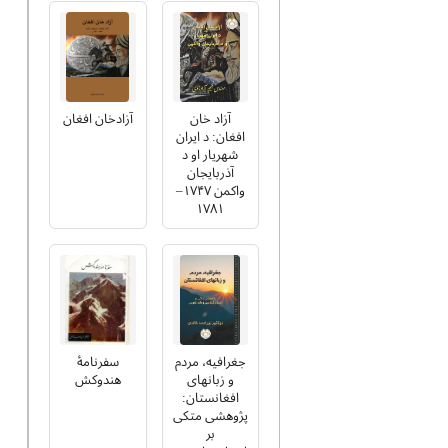
آزاد خان
آزادخان افغان
افغان: د ایران
شهریار او د
آذربایجان
واکمن ۱۷۴۷–
۱۷۸۱
جغرافیه، مردم
سفرنامۀ
و زبانهای
هندوکش
افغانستان:
پژوهشی متکی
بر