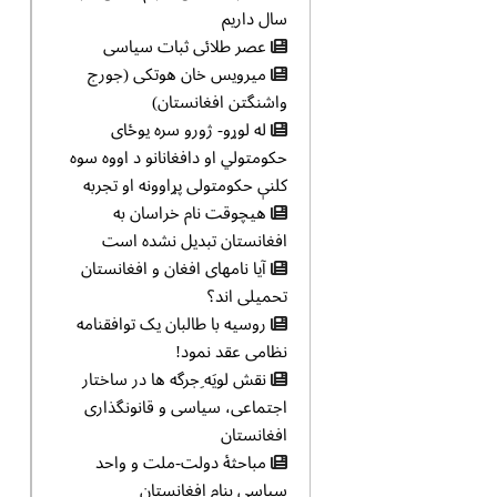
سال داریم
عصر طلائی ثبات سیاسی
میرویس خان هوتکی (جورج
واشنگتن افغانستان)
له لوړو- ژورو سره یوځای
حکومتولي او دافغانانو د اووه سوه
کلنې حکومتولی پړاوونه او تجربه
هیچوقت نام خراسان به
افغانستان تبدیل نشده است
آیا نامهای افغان و افغانستان
تحمیلی اند؟
روسیه با طالبان یک توافقنامه
نظامی عقد نمود!
نقش لويَه ِجرگه ها در ساختار
اجتماعی، سياسی و قانونگذاری
افغانستان
مباحثهٔ دولت-ملت و واحد
سیاسی بنام افغانستان