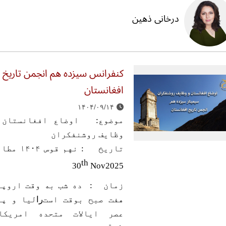
درخانی ذهین
کنفرانس سیزده هم انجمن تاریخ
افغانستان
۱۴۰۴/۰۹/۱۴
موضوع: اوضاع افغانستان 
وظایف روشنفکران
تاریخ : نهم قوس ۱۴۰۴ مطابق
th
30
Nov2025
زمان : ده شب به وقت اروپا
هفت صبح بوقت است
را
لیا و پن
عصر ایالات متحده امریکا