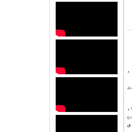
و
،
ج
ی