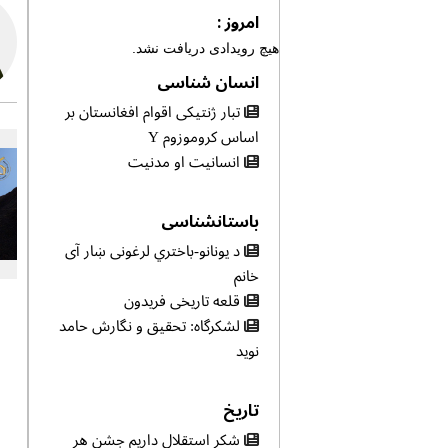
امروز :
هیچ رویدادی دریافت نشد.
انسان شناسی
تبار ژنتیکی اقوام افغانستان بر
اساس کروموزوم Y
انسانیت او مدنیت
باستانشناسی
د یونانو-باختري لرغونی ښار آی
خانم
قلعه تاریخی فریدون
لشکرگاه: تحقیق و نگارش حامد
نوید
تاریخ
شکر استقلال داریم جشن هر