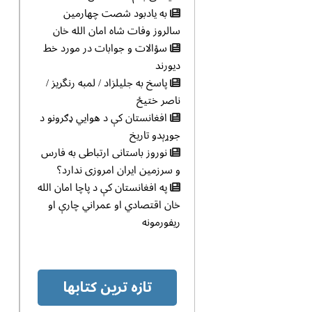
به یادبود شصت چهارمین
سالروز وفات شاه امان الله خان
سؤالات و جوابات در مورد خط
دیورند
پاسخ به جلیلزاد / لمبه رنگریز /
ناصر ختیځ
افغانستان کې د هوایي ډګرونو د
جوړېدو تاریخ
نوروز باستانی ارتباطی به فارس
و سرزمین ایران امروزی ندارد؟
په افغانستان کې د پاچا امان الله
خان اقتصادي او عمراني چارې او
ریفورمونه
تازه ترین کتابها